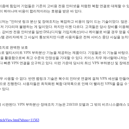
즘에 힘입어 기업들은 기존의 고비용 전용 인터넷을 저렴한 복합 연결로 대체할 수 
이 뛰어나며 비용이 합리적이라는 호평을 받은 바 있다.
너럴매니저는 “인터넷 링크 분산 및 장애조치는 복잡하고 비용이 많이 드는 기술이었다. 많
그저 기다리며 불평하는 게 일이었다. 하지만 이젠 다르다. 고객들은 당사 장비를 이용
. 값비싼 전용 인터넷을 일반 DSL(디지털 가입자회선)이나 케이블로 바꿀 경우 얻을 
스템 관리자에게 그 사실이 통보되지만 다른 사용자들은 전혀 서비스 중단 사실을 눈치챌
애조치로 완벽한 보호
최초로 멀티사이트 VPN 부하분산 기능을 제공하는 제품이다. 기업들은 이 기능을 바탕
들을 활용함으로써 최고 수준의 안정성을 기대할 수 있다. 키이스 차우 제너럴매니저
 빠른 VPN 연결을 요구하고 있다. 이런 가운데 당사의 최신 VPN 부하분산 및 장애
우 사용할 수 없다. 반면 펩링크 기술은 복수의 인터넷 연결에 걸쳐 VPN 세션을 만들
로 진행한다. 사용자들은 최적화된 복합 대역폭으로 인해 더 빨라진 VPN을 즐길 수 
 있다.
 즉각 시판된다. VPN 부하분산·장애조치 기능은 210/310 모델과 그 밖의 비즈니스클래스
rticleView.html?idxno=11563