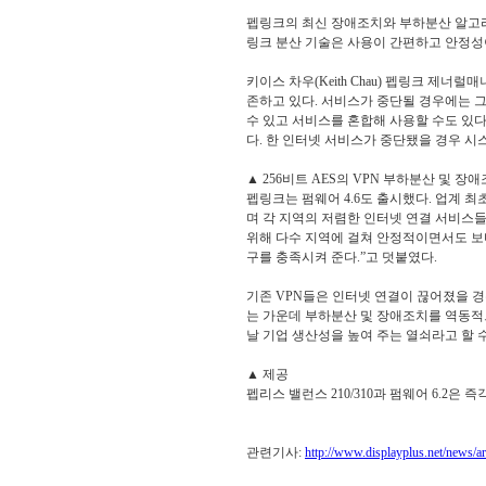
펩링크의 최신 장애조치와 부하분산 알고리
링크 분산 기술은 사용이 간편하고 안정성
키이스 차우(Keith Chau) 펩링크 제
존하고 있다. 서비스가 중단될 경우에는 
수 있고 서비스를 혼합해 사용할 수도 있다
다. 한 인터넷 서비스가 중단됐을 경우 시
▲ 256비트 AES의 VPN 부하분산 및 장
펩링크는 펌웨어 4.6도 출시했다. 업계 
며 각 지역의 저렴한 인터넷 연결 서비스
위해 다수 지역에 걸쳐 안정적이면서도 보다
구를 충족시켜 준다.”고 덧붙였다.
기존 VPN들은 인터넷 연결이 끊어졌을 경
는 가운데 부하분산 및 장애조치를 역동적으
날 기업 생산성을 높여 주는 열쇠라고 할 수
▲ 제공
펩리스 밸런스 210/310과 펌웨어 6.2은
관련기사:
http://www.displayplus.net/news/a