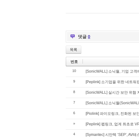
댓글
0
목록
번호
10
[SonicWALL] 소닉월, 기업 
9
[Peplink] 소기업을 위한 네트워
8
[SonicWALL] 실시간 보안 위협 
7
[SonicWALL] 소닉월(SonicWAL
6
[Piolink] 파이오링크, 진화된 
»
[Peplink] 펩링크, 업계 최초
4
[Symantec] 시만텍 ‘SEP’, 