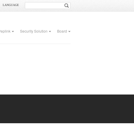
LANGUAGE
eplink
Security Solution
Board