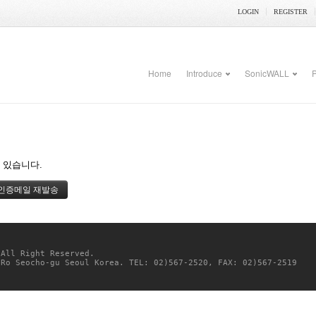
LOGIN
REGISTER
Home
Introduce
SonicWALL
P
 있습니다.
 All Right Reserved. 
-Ro Seocho-gu Seoul Korea. TEL: 02)567-2520, FAX: 02)567-2519