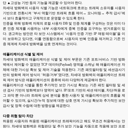
단 ▲고성능 기반 등의 기능을 제공할 수 있어야 한다.
차세대 방화벽의 사용자 식별 기능은 네트워크에 흐르는 트래픽 소유자를 사용자
기반으로 전환시켜 ‘부서·역할기반 트래픽 흐름 제어→ 모니터링→ 추적·감사’에
서 보다 효율적이고 구체적으로 운영할 수 있도록 한다.
인증을 위해 방화벽 자체의 로컬 사용자 DB 및 인증 체계를 구성하는 것은 이미 다
른 인증 체계를 사용하는 내부 사용자에게 중복 인증을 요구하는 번거로움이 있
다. 권고하는 방안은 타 보안 시스템에서 ‘사용자 인증 기반: IP 매핑 테이블’을 이
미 보유하고 있다면, 이를 연동함으로써 사용자의 반복 인증을 제거하고 기존 인
증 체계에 차세대 방화벽을 상호 연계하는 것이다.
애플리케이션 식별 및 제어
차세대 방화벽의 애플리케이션 식별 및 제어 부문은 기존 포트/서비스 기반 방화
벽에서 제어할 수 없었던 TCP 데이터(Payload) 영역을 스캐닝 해 애플리케이션 자
체에 대한 가시성 확보 및 제어 기술을 적용한다. 기존 패킷필터링 및 세션검사기
반의 방화벽 제어 방식이 ‘허용/거부’였다면, 차세대 방화벽의 애플리케이션 트래
픽 제어 방식은 애플리케이션의 종류에 따라 다양하게 제공해야 한다.
애플리케이션 식별을 통한 추가적인 보안 가시성 확보는 기존 패킷 필터링 및 세
션 검사 기반의 방화벽보다 영역이 넓다. IP/포트 기반의 세션 테이블, 차단/허용 로
그 파악 뿐 아니라 트래픽 상세 분석을 통한 사용자 및 애플리케이션의 흐름을 제
어할 수 있으며, 실시간/누적 정보에 대한 상호 연계 가시성 확보와 추가적인 보안
감사 및 정책 수립에 대한 방향성을 제공한다.
다중 위협 탐지·차단
허용된 사용자와 허용된 애플리케이션 트래픽이라고 해도 무조건 허용해서는 안
된다. 차세대 방화벽은 위험판단 및 추가 보안 기능을 자동으로 적용해 보안 프로