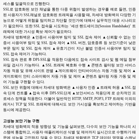
세스를 일괄적으로 진행한다.
SSL로 암호화된 보안 채널을 통한 다중 위협이 발생하는 경우를 예로 들면, 인증
된 사용자가 SSL채널로 암호화된 트래픽을 사용할 때, 차세대 방화벽의 다양한 기
능으로 어떻게 위협을 탐지하고 차단할 것인가에 대해서 실무적인 대응 시나리오
가 필요하다. 또한 SSL 접속을 시도하는 ‘세션 핸드세이크(Session Handshake)’ 트
래픽에 대한 가시성 확보·제어가 필요하다.
차세대 방화벽은 ▲인증서 사용여부 탐지 및 SSL 접속 제어 ▲신뢰할 수 없는 인
증서 사용여부 탐지 및 SSL 접속 제어 ▲SSL 버전, 암호종류 등 보안기준이 낮은
부문 탐지 및 SSL 접속 제어 ▲유효기간이 지난 불법 인증서 사용여부 탐지 및
SSL 접속 제어가 가능하다.
SSL 접속 완료 후 DPI-SSL을 적용한 다음에도 접속 사이트 검사 및 웹 메일 첨부
파일 검사가 가능하다. ▲SSL 트래픽 복호화 수행 ▲콘텐츠 필터링 보안 서비스
자동 적용 및 유해 사이트 판별 ▲게이트웨이 안티바이러스 자동 가동 및 제어 ▲
게이트웨이 안티 스파이웨어 자동 가동 및 제어 ▲콘텐츠 필터링 자동 가동 및 제
어 기능을 구현할 수 있다.
SSL 보안 위협에 대해서 차세대 방화벽은 ▲사용자 인증 ▲트래픽 허용 ▲SSL 접
속 단계 컨트롤 ▲접속 이후 DPI-SSL단계 ▲보안서비스 적용단계 로 순차적인 프
로세스 정책을 적용한다. 더불어 일반적인 HTTP, SMTP, POP3, FTP 트래픽 이외의
레거시 TCP 및 SSL 트래픽에 대해서도 보안 가시성을 확보하고 제어하는 기반을
동시에 제공한다.
고성능 보안 기능 구현
차세대 방화벽의 적용 방향성 및 기능을 살펴보면, 다수의 보안 기능을 하나의 시
스템에 통합하고, 사용자·애플리케이션 식별 및 제어까지 실시간으로 수행하기 때
문에 성능을 고민하지 않을 수 없다. 차세대 방화벽은 TCP 데이터 영역을 스캐닝