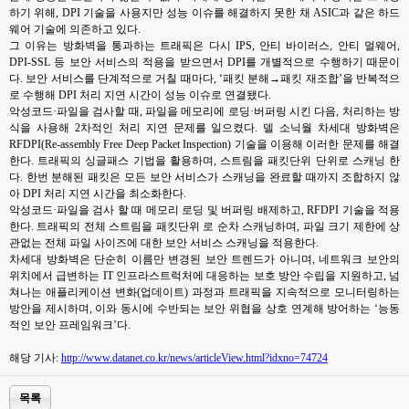
하기 위해, DPI 기술을 사용지만 성능 이슈를 해결하지 못한 채 ASIC과 같은 하드
웨어 기술에 의존하고 있다.
그 이유는 방화벽을 통과하는 트래픽은 다시 IPS, 안티 바이러스, 안티 멀웨어,
DPI-SSL 등 보안 서비스의 적용을 받으면서 DPI를 개별적으로 수행하기 때문이
다. 보안 서비스를 단계적으로 거칠 때마다, ‘패킷 분해→패킷 재조합’을 반복적으
로 수행해 DPI 처리 지연 시간이 성능 이슈로 연결됐다.
악성코드·파일을 검사할 때, 파일을 메모리에 로딩·버퍼링 시킨 다음, 처리하는 방
식을 사용해 2차적인 처리 지연 문제를 일으켰다. 델 소닉월 차세대 방화벽은
RFDPI(Re-assembly Free Deep Packet Inspection) 기술을 이용해 이러한 문제를 해결
한다. 트래픽의 싱글패스 기법을 활용하며, 스트림을 패킷단위 단위로 스캐닝 한
다. 한번 분해된 패킷은 모든 보안 서비스가 스캐닝을 완료할 때까지 조합하지 않
아 DPI 처리 지연 시간을 최소화한다.
악성코드·파일을 검사 할 때 메모리 로딩 및 버퍼링 배제하고, RFDPI 기술을 적용
한다. 트래픽의 전체 스트림을 패킷단위 로 순차 스캐닝하며, 파일 크기 제한에 상
관없는 전체 파일 사이즈에 대한 보안 서비스 스캐닝을 적용한다.
차세대 방화벽은 단순히 이름만 변경된 보안 트렌드가 아니며, 네트워크 보안의
위치에서 급변하는 IT 인프라스트럭처에 대응하는 보호 방안 수립을 지원하고, 넘
쳐나는 애플리케이션 변화(업데이트) 과정과 트래픽을 지속적으로 모니터링하는
방안을 제시하며, 이와 동시에 수반되는 보안 위협을 상호 연계해 방어하는 ‘능동
적인 보안 프레임워크’다.
해당 기사:
http://www.datanet.co.kr/news/articleView.html?idxno=74724
목록