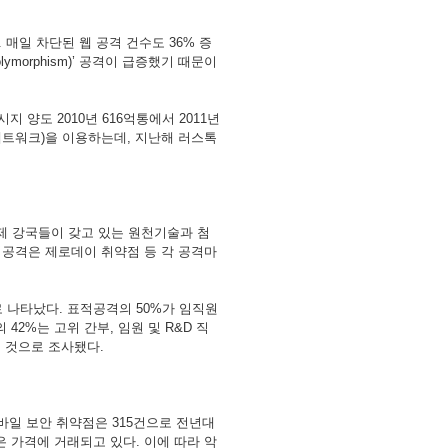
.
매일
차단된
웹
공격
건수도
36%
증
olymorphism)’
공격이
급증했기
때문이
시지
양도
2010
년
616
억통에서
2011
년
네트워크
)
을
이용하는데
,
지난해
러스톡
제
강국들이
갖고
있는
원천기술과
첨
적공격은
제로데이
취약점
등
각
공격마
로
나타났다
.
표적공격의
50%
가
임직원
의
42%
는
고위
간부
,
임원
및
R&D
직
린
것으로
조사됐다
.
바일
보안
취약점은
315
건으로
전년대
은
가격에
거래되고
있다
.
이에
따라
악