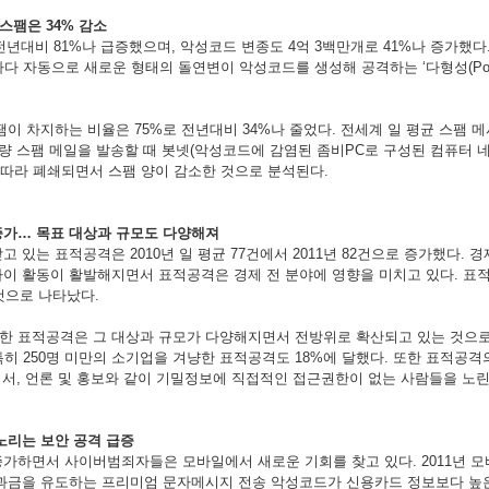
스팸은
34%
감소
전년대비
81%
나
급증했으며
,
악성코드
변종도
4
억
3
백만개로
41%
나
증가했다
마다
자동으로
새로운
형태의
돌연변이
악성코드를
생성해
공격하는
‘
다형성
(P
팸이
차지하는
비율은
75%
로
전년대비
34%
나
줄었다
.
전세계
일
평균
스팸
메
량
스팸
메일을
발송할
때
봇넷
(
악성코드에
감염된
좀비
PC
로
구성된
컴퓨터
따라
폐쇄되면서
스팸
양이
감소한
것으로
분석된다
.
증가
…
목표
대상과
규모도
다양해져
받고
있는
표적공격은
2010
년
일
평균
77
건에서
2011
년
82
건으로
증가했다
.
경
파이
활동이
활발해지면서
표적공격은
경제
전
분야에
영향을
미치고
있다
.
표
것으로
나타났다
.
한
표적공격은
그
대상과
규모가
다양해지면서
전방위로
확산되고
있는
것으
특히
250
명
미만의
소기업을
겨냥한
표적공격도
18%
에
달했다
.
또한
표적공격
비서
,
언론
및
홍보와
같이
기밀정보에
직접적인
접근권한이
없는
사람들을
노
노리는
보안
공격
급증
증가하면서
사이버범죄자들은
모바일에서
새로운
기회를
찾고
있다
. 2011
년
모
과금을
유도하는
프리미엄
문자메시지
전송
악성코드가
신용카드
정보보다
높