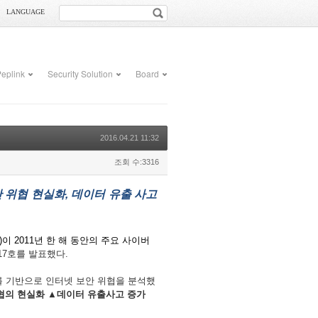
LANGUAGE
eplink
Security Solution
Board
2016.04.21 11:32
조회 수:3316
안
위협
현실화
,
데이터
유출
사고
)
이
2011
년
한
해
동안의
주요
사이버
17
호를
발표했다
.
를
기반으로
인터넷
보안
위협을
분석했
협의
현실화
▲
데이터
유출사고
증가