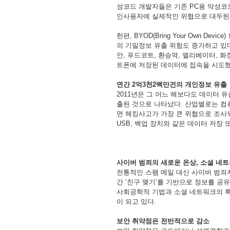
성코드
개발자들은
기존
PC
용
악성코
인사용자에
실제적인
위협으로
대두된
한편
, BYOD(Bring Your Own Device)
의
기밀정보
유출
위험도
증가하고
있
안
,
푸드코트
,
환승역
,
엘리베이터
,
화
트폰에
저장된
데이터에
접속을
시도
연간
2
억
3
천
2
백만건의
개인정보
유출
2011
년은
그
어느
해보다도
데이터
유
출된
것으로
나타났다
.
산업별로는
컴
면
해킹사고가
가장
큰
위협으로
조사
USB,
백업
장치와
같은
데이터
저장
사이버
범죄의
새로운
온상
,
소셜
네트
전통적인
스팸
메일
대신
사이버
범죄
간
‘
친구
맺기
’
를
기반으로
정보를
공유
사회공학적
기법과
소셜
네트워크의
이
되고
있다
.
보안
취약점은
전반적으로
감소