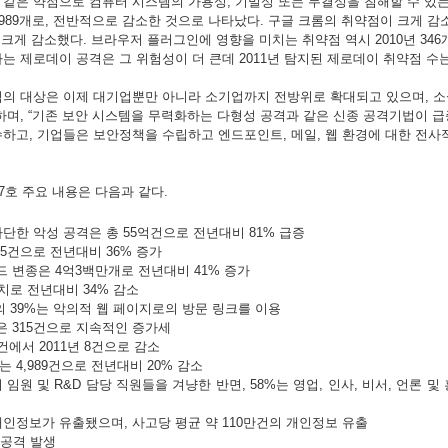
같은
약점으로
컴퓨터
시스템의
가용성
,
기밀성
또는
무결성을
침해할
수
있
989
개로
,
전반적으로
감소한
것으로
나타났다
.
구글
크롬의
취약점이
크게
감
크게
감소했다
.
브라우저
플러그인에
영향을
미치는
취약점
역시
2010
년
346
하는
제로데이
공격은
그
위험성이
더
큰데
2011
년
탐지된
제로데이
취약점
수
격의
대상은
이제
대기업뿐만
아니라
소기업까지
전방위로
확대되고
있으며
,
소
하며
, “
기존
보안
시스템을
무력화하는
다형성
공격과
같은
신종
공격기법이
급
수하고
,
기업들은
보안정책을
수립하고
엔드포인트
,
메일
,
웹
환경에
대한
전사
7
호
주요
내용은
다음과
같다
.
차단한
악성
공격은
총
55
억건으로
전년대비
81%
급증
95
건으로
전년대비
36%
증가
드
변종은
4
억
3
백만개로
전년대비
41%
증가
치로
전년대비
34%
감소
의
39%
는
악의적
웹
페이지로의
방문
링크를
이용
은
315
건으로
지속적인
증가세
건에서
2011
년
8
건으로
감소
는
4,989
건으로
전년대비
20%
감소
위
임원
및
R&D
담당
직원들을
겨냥한
반면
, 58%
는
영업
,
인사
,
비서
,
언론
및
개인정보가
유출됐으며
,
사고당
평균
약
110
만건의
개인정보
유출
적공격
발생