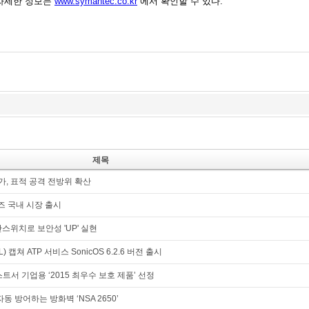
자세한
정보는
www.symantec.co.kr
에서
확인할
수
있다
.
제목
 증가, 표적 공격 전방위 확산
시리즈 국내 시장 출시
보안스위치로 보안성 'UP' 실현
L) 캡쳐 ATP 서비스 SonicOS 6.2.6 버전 출시
AV테스트서 기업용 ‘2015 최우수 보호 제품’ 선정
자동 방어하는 방화벽 ‘NSA 2650’