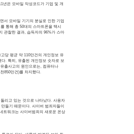
11
년은
모바일
악성코드가
기업
및
개
면서
모바일
기기의
분실로
인한
기업
트를
통해
총
50
대의
스마트폰을
택시
지
관찰한
결과
,
습득자의
96%
가
스마
사고당
평균
약
110
만건의
개인정보
유
했다
.
특히
,
유출된
개인정보
숫자로
보
유출사고의
원인으로는
,
컴퓨터나
1
천
850
만건
)
를
차지했다
.
돌리고
있는
것으로
나타났다
.
사용자
만들기
때문이다
.
사이버
범죄자들이
네트워크는
사이버범죄의
새로운
온상