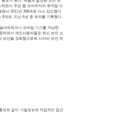
는
통로가
된다
.
새롭게
발견된
보안
취
소하면서
주요
웹
브라우저의
취약점
수
개에서
2011
년
308
개로
다소
감소했다
.
는
8
개로
,
지난
6
년
중
최저를
기록했다
.
셜네트워크나
모바일
기기를
겨냥한
증하면서
개인사용자들은
최신
보안
소
적
보안을
강화함으로써
사이버
보안
위
홍보와
같이
기밀정보에
직접적인
접근