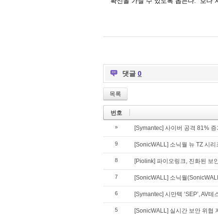
확신을
가질
수
있도록
돕는다
.
보다
댓글
0
목록
번호
»
[Symantec] 사이버 공격 81%
9
[SonicWALL] 소닉월 뉴 TZ 
8
[Piolink] 파이오링크, 진화된 
7
[SonicWALL] 소닉월(SonicWAL
6
[Symantec] 시만텍 ‘SEP’, 
5
[SonicWALL] 실시간 보안 위협 