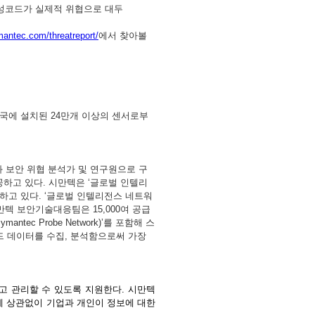
성코드가
실제적
위협으로
대두
mantec.com/threatreport/
에서
찾아볼
국에
설치된
24
만개
이상의
센서로부
와
보안
위협
분석가
및
연구원으로
구
공하고
있다
.
시만텍은
‘
글로벌
인텔리
하고
있다
. ‘
글로벌
인텔리전스
네트워
만텍
보안기술대응팀은
15,000
여
공급
Symantec Probe Network)’
를
포함해
스
드
데이터를
수집
,
분석함으로써
가장
고
관리할
수
있도록
지원한다
.
시만텍
에
상관없이
기업과
개인이
정보에
대한