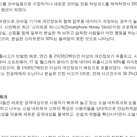
드를
모바일용으로
수정하거나
새로운
모바일
전용
악성코드를
제작하면서
20
원년이
되었다
.
트렌드로
모바일
기기에
개인정보와
함께
업무용
데이터가
저장되는
경우가
늘
다
.
시만텍은
최근
‘
스마트폰
허니스틱
(Smartphone Honey Stick)’
이란
프로젝
장실
,
쇼핑몰
등에
일부러
분실한
척
놔두고
습득한
사람들이
어떤
행동을
하는
했으며
,
분실된
스마트폰의
50%
는
돌려받지
못한
것으로
나타났다
.
출사고가
빈발한
해로
,
연간
총
2
억
3
천
2
백만건
이상의
개인정보가
유출되고
,
퓨터
소프트웨어
, IT
및
헬스케어
분야가
전체
데이터
유출사고의
93%
를
차지
되었으며
,
총
1
억
8
천
7
백만건
이상의
개인정보가
해킹으로
유출되었다
.
데이터
또는
전송매체의
도난이나
분실로
인한
사고가
1
위로
,
전체
사고건수의
34.3%(
워크
자들은
새로운
공격대상으로
사용자가
빠르게
늘고
있는
소셜
네트워크로
눈을
하고
나누는
소셜
네트워크
고유의
특성은
사용자들을
상대적으로
안심하게끔
특성을
악용해
새로운
공격대상을
물색하고
,
손쉽게
위협을
확산시키면서
소셜