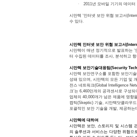
·
2011
년
모바일
기기의
데이터
시만텍
‘
인터넷
보안
위협
보고서
(Inte
수
있다
.
시만텍
인터넷
보안
위협
보고서
(Inter
시만텍이
매년
정기적으로
발표하는
‘
터
수집된
데이터를
조사
,
분석하고
향
시만텍
보안기술대응팀
(Security Tec
시만텍
보안연구소를
포함한
보안기술
성돼
있으며
,
시만텍의
모든
기업
및
전스
네트워크
(Global Intelligence Net
크
’
는
6,460
만개의
공격센서로
구성되
업체의
40,000
개가
넘은
제품에
영향
켑틱
(Skeptic)
기술
,
시만텍닷클라우드
포괄적인
보안
기술을
개발
,
제공하는
시만텍에
대하여
시만텍은
보안
,
스토리지
및
시스템
의
솔루션과
서비스는
다양한
위협으