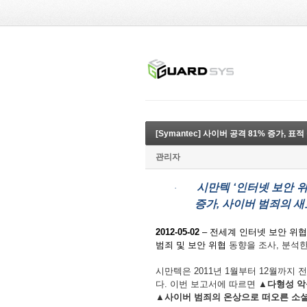
[Symantec] 사이버 공격 81% 증가, 표
관리자
시만텍
‘
인터넷
보안
·
증가
,
사이버
범죄의
새
2012-05-02
–
전세계
인터넷
보안
위협
범죄
및
보안
위협
동향을
조사
,
분석
시만텍은
2011
년
1
월부터
12
월까지
전
다
.
이번
보고서에
따르면
▲
다형성
악
▲
사이버
범죄의
온상으로
떠오른
소