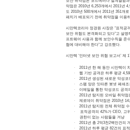
보안
취약점은
코드에러나
설계결함과
약점은
2010
년
6,253
개에서
2011
년
4,
도
2010
년
500
개에서
2011
년
351
개로
패치가
배포되기
전에
취약점을
이용
시만텍코리아
정경원
사장은
“
표적공
보안
위협도
본격화되고
있다
”
고
설명
프트웨어
사용과
함께
보안수칙을
준
협에
대비해야
한다
”
고
강조했다
.
시만텍
‘
인터넷
보안
위협
보고서
’
제
1
·
2011
년
한
해
동안
시만텍이
·
웹
기반
공격은
하루
평균
4,5
·
2011
년
생성된
새로운
악성코
·
스팸
양은
잇따른
봇넷
폐쇄조
·
이메일을
통한
악성코드
공격
·
2011
년
탐지된
모바일
취약점
·
제로데이
취약점은
2010
년
14
·
2011
년
탐지된
전체
취약점
수
·
표적공격의
42%
가
CEO,
고
권한이
없는
사람들을
겨냥
·
2011
년
총
2
억
3
천
2
백만건의
·
2011
년
하루
평균
82
건의
표