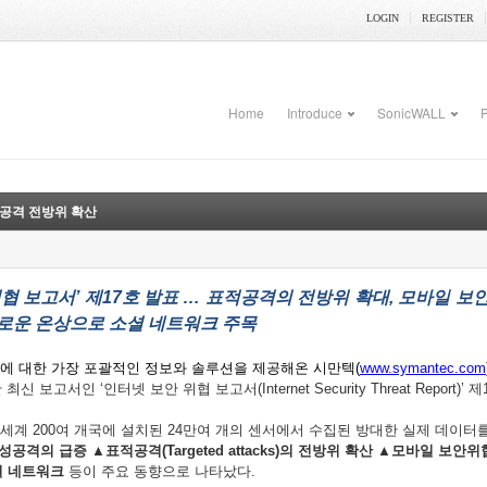
LOGIN
REGISTER
Home
Introduce
SonicWALL
P
적 공격 전방위 확산
위협
보고서
’
제
17
호
발표
…
표적공격의
전방위
확대
,
모바일
보
로운
온상으로
소셜
네트워크
주목
에
대한
가장
포괄적인
정보와
솔루션을
제공해온
시만텍
(
www.symantec.com
한
최신
보고서인
‘
인터넷
보안
위협
보고서
(Internet Security Threat Report)’
제
세계
200
여
개국에
설치된
24
만여
개의
센서에서
수집된
방대한
실제
데이터
성공격의
급증
▲
표적공격
(Targeted attacks)
의
전방위
확산
▲
모바일
보안위
셜
네트워크
등이
주요
동향으로
나타났다
.