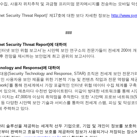
수집
,
사용자
위치추적
및
과금형
프리미엄
문자메시지를
전송하는
모바일
악
rnet Security Threat Report)’
제
17
호에
대한
보다
자세한
정보는
http://www.sy
###
net Security Threat Report)
에
대하여
인터넷
보안
위협
보고서
’
는
시만텍
보안
연구소의
전문가들이
전세계
200
여
개
후
전망을
제시하는
보안업계
최고
권위의
보고서이다
.
hnology and Response)
에
대하여
대응
(Security Technology and Response, STAR)
조직은
전세계
보안
전문가
개인
사용자용
보안
제품을
위한
기본적
기능
및
컨텐츠
작업과
전문
역량을
제
work)’
를
통해
전세계에서
가장
포괄적인
인터넷
위협
데이터
수집
체계를
구축
어
있으며
,
매초마다
수천번
업데이트된다
.
이같이
방대한
네트워크를
통해
시
을
미치는
47,000
개
이상의
취약점을
추적한다
.
또한
‘
시만텍
프로브
네트워크
(
등
다양한
시만텍
보안
기술과
서비스를
통하여
전세계
스팸
,
피싱
및
악성코
데
주력하고
있다
.
관리
솔루션을
제공하는
세계적
선두
기업으로
,
기업
및
개인이
정보를
보호하
로부터
완벽하고
효율적인
보호를
제공하며
정보가
사용되거나
저장되는
장소