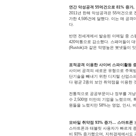
연간
악성공격
55
억건으로
81%
증가
,
2011
년
한해
악성공격은
55
억건으로
가한
4,595
건에
달했다
.
이는
매
공격
다
.
반면
전세계에서
발송된
이메일
중
스
420
억통으로
감소했다
.
스패머들이
대
(Rustok)
과
같은
악명높은
봇넷들이
잇
표적공격
이용한
사이버
스파이활동
사이버
공격의
새로운
유형으로
주목
단기술을
빼내기
위한
디지털
산업스
다
평균
2
종의
보안
취약점을
이용한
전통적으로
공공부문이나
정부를
겨냥
수
2,500
명
미만의
기업을
노렸으며
,
원들을
노렸지만
58%
는
영업
,
인사
,
모바일
취약점
93%
증가
…
스마트폰
스마트폰과
태블릿
사용자가
빠르게
비
93%
증가했으며
,
지하경제에서도