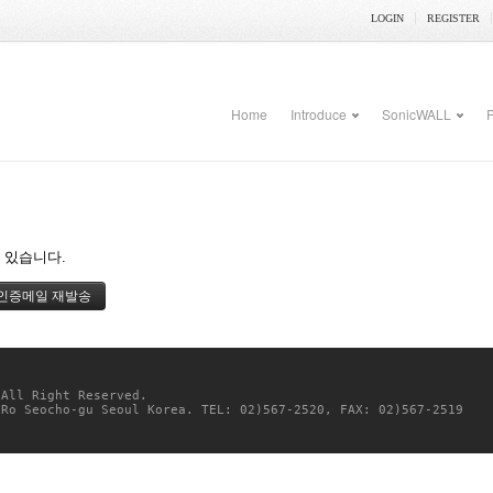
LOGIN
REGISTER
Home
Introduce
SonicWALL
P
 있습니다.
 All Right Reserved. 
-Ro Seocho-gu Seoul Korea. TEL: 02)567-2520, FAX: 02)567-2519