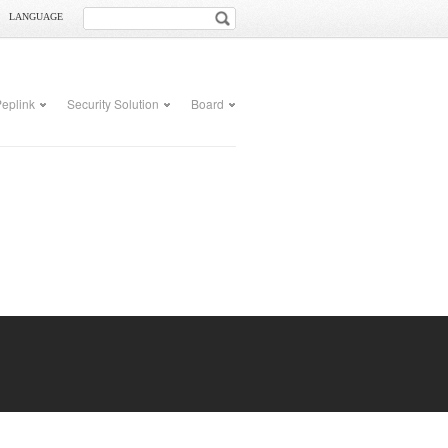
LANGUAGE
eplink
Security Solution
Board