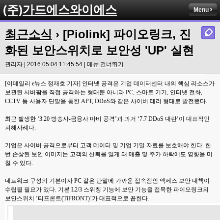
(주)가드에스와이에스
Menu
최근소식
› [Piolink] 파이오링크, 진
화된 보안스위치로 보안성 'UP' 실현
관리자 | 2016.05.04 11:45:54 |
메뉴 건너뛰기
[이데일리 e뉴스 정재호 기자] 인터넷 공격은 기업 데이터센터 내의 핵심 리소스가
보관된 서버팜을 직접 공격하는 형태뿐 아니라 PC, 스마트 기기, 인터넷 전화,
CCTV 등 사용자 단말을 통한 APT, DDoS와 같은 사이버 테러 형태로 발전했다.
최근 발생한 ‘3.20 방송사-금융사 마비 공격’과 과거 ‘7.7 DDoS 대란’이 대표적인
피해사례다.
기업은 사이버 공격으로부터 고객 데이터 및 기업 기밀 자료를 보호해야 한다. 한
번 손상된 보안 이미지는 고객의 신뢰를 잃게 돼 매출 및 주가 하락에도 영향을 미
칠 수 있다.
네트워크 구성의 기본이자 PC 같은 단말에 가까운 접속점인 액세스 보안 대책이
수립될 필요가 있다. 기본 L2/3 스위칭 기능에 보안 기능을 접목한 파이오링크의
보안스위치 ‘티프론트(TiFRONT)’가 대표적으로 꼽힌다.