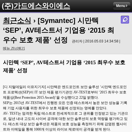
(주)가드에스와이에스
Menu
최근소식
› [Symantec] 시만텍
‘SEP’, AV테스트서 기업용 ‘2015 최
우수 보호 제품’ 선정
관리자 | 2016.05.03 14:34:58 |
메뉴 건너뛰기
시만텍 ‘SEP’, AV테스트서 기업용 ‘2015 최우수 보호
제품’ 선정
[디 지털데일리 이유지기자] 시만텍은 엔드포인트 보안 솔루션 ‘시만텍 엔드포인
트 프로텍션(SEP)이 IT·보안 제품 평가기관인 AV-TEST로부터 ‘2015 최우수 보호
제품상(Best Protection 2015 Award)’을 수상했다고 22일 밝혔다.
SEP는 2015년 AV-TEST에서 진행된 모든 인증 테스트에서 높은 보안 성능을 기록
해 기업 사용자를 위한 최우수 보호 제품에 선정되는 영예를 안았다.
AV- TEST는 엄격한 독립 테스트로 전세계적으로 그 권위를 인정받고 있는 기관으
로, 일년 내내 고도의 사이버 공격에 대한 보안 솔루션의 보호 역량을 평가하고 있
다. 테스트 대상 보안 솔루션은 제품의 보호 성능을 측정하기 위해 감염된 웹사이
트와 이메일을 통해 1000개 이상의 라이브 제로데이 공격을 받게 된다.