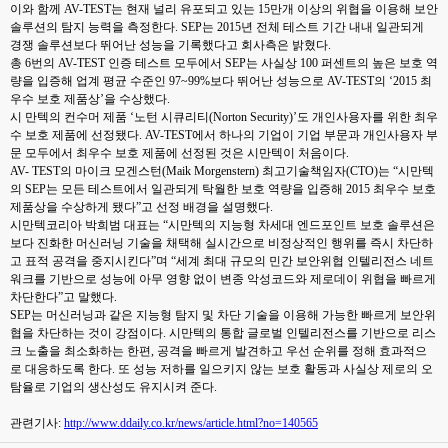
이와 함께 AV-TEST는 현재 널리 유포되고 있는 15만개 이상의 위협을 이용해 보안
솔루션의 탐지 능력을 측정한다. SEP는 2015년 전체 테스트 기간 내내 일관되게
경쟁 솔루션보다 뛰어난 성능을 기록했다고 회사측은 밝혔다.
총 6번의 AV-TEST 인증 테스트 모두에서 SEP는 사실상 100 퍼센트의 높은 보호 역
량을 입증해 업계 평균 수준인 97~99%보다 뛰어난 성능으로 AV-TEST의 ‘2015 최
우수 보호 제품상’을 수상했다.
시 만텍의 컨수머 제품 ‘노턴 시큐리티(Norton Security)’도 개인사용자를 위한 최우
수 보호 제품에 선정됐다. AV-TEST에서 하나의 기업이 기업 부문과 개인사용자 부
문 모두에서 최우수 보호 제품에 선정된 것은 시만텍이 처음이다.
AV- TEST의 마이크 모겐스턴(Maik Morgenstern) 최고기술책임자(CTO)는 “시만텍
의 SEP는 모든 테스트에서 일관되게 탁월한 보호 역량을 입증해 2015 최우수 보호
제품상을 수상하게 됐다”고 선정 배경을 설명했다.
시만텍코리아 박희범 대표는 “시만텍의 지능형 차세대 엔드포인트 보호 솔루션은
보다 진화한 머신러닝 기술을 채택해 실시간으로 비정상적인 행위를 즉시 차단하
고 표적 공격을 중지시킨다”며 “세계 최대 규모의 민간 보안위협 인텔리전스 네트
워크를 기반으로 성능에 아무 영향 없이 변종 악성코드와 제로데이 위협을 빠르게
차단한다”고 말했다.
SEP는 머신러닝과 같은 지능형 탐지 및 차단 기술을 이용해 가능한 빠르게 보안위
협을 차단하는 것이 강점이다. 시만텍의 통합 글로벌 인텔리전스를 기반으로 리스
크 노출을 최소화하는 한편, 공격을 빠르게 발견하고 우선 순위를 정해 효과적으
로 대응하도록 한다. 또 성능 저하를 일으키지 않는 보호 활동과 사실상 제로의 오
탐율로 기업의 생산성도 유지시켜 준다.
관련기사:
http://www.ddaily.co.kr/news/article.html?no=140565