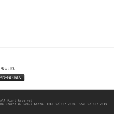
 있습니다.
 All Right Reserved. 
-Ro Seocho-gu Seoul Korea. TEL: 02)567-2520, FAX: 02)567-2519