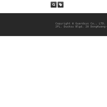
검색
태그
Copyright © Guardsys Co., LTD.
2FL. Dusksu Blgd. 20 DongKwang